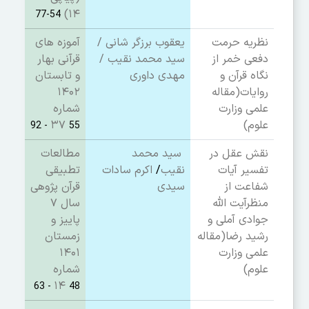
۱۴)
54-77
نظریه حرمت
یعقوب برزگر شانی
/
آموزه های
دفعی خمر از
سید محمد نقیب
/
قرآنی بهار
نگاه قرآن و
مهدی داوری
و تابستان
روایات
(مقاله
۱۴۰۲
علمی وزارت
شماره
علوم)
۳۷
55 - 92
نقش عقل در
سید محمد
مطالعات
تفسیر آیات
نقیب
/
اکرم سادات
تطبیقی
شفاعت از
سیدی
قرآن پژوهی
منظرآیت الله
سال ۷
جوادی آملی و
پاییز و
رشید رضا
(مقاله
زمستان
علمی وزارت
۱۴۰۱
علوم)
شماره
۱۴
48 - 63