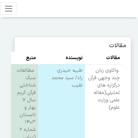
مقالات
مقالات
نویسنده
منبع
واکاوی زبان
طیبه حیدری
مطالعات
چند وجهی قرآن
راد
/
سید محمد
سبک
درگزاره های
نقیب
شناختی
تمثیلی
(مقاله
قرآن کریم
علمی وزارت
سال ۷
علوم)
بهار و
تابستان
۱۴۰۳
شماره ۲
(پیاپی