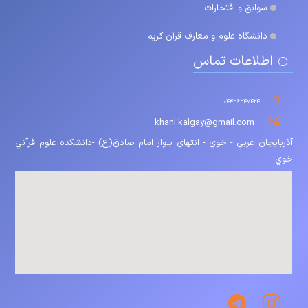
سوابق و افتخارات
دانشگاه علوم و معارف قرآن کریم
اطلاعات تماس
۰۴۴۳۶۳۴۷۴۲۴
khani.kalgay@gmail.com
آذربايجان غربي - خوي - انتهاي بلوار امام صادق(ع) -دانشكده علوم قرآني
خوي