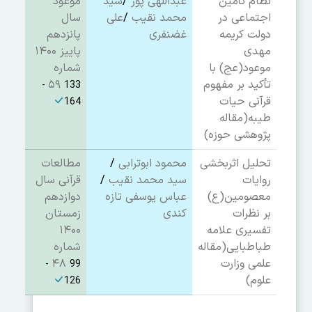
نظام تأمین
عبداللهی پور
/
سید
موعود
اجتماعی در
محمد نقیب
/
علی
سال
دولت کریمه
غضنفری
پانزدهم
مهدی
پاییز ۱۴۰۰
موعود(عج) با
شماره
تأکید بر مفهوم
۵۹
133 -
قرآنی حیات
164
طیبه
(مقاله
پژوهشی حوزه)
تحلیل اثربخشی
محمود ابوترابی
/
مطالعات
روایات
سید محمد نقیب
/
قرآنی سال
معصومین(ع)
عباس یوسفی تازه
دوازدهم
بر نظرات
کندی
زمستان
تفسیری علامه
۱۴۰۰
طباطبایی
(مقاله
شماره
علمی وزارت
۴۸
99 -
علوم)
126