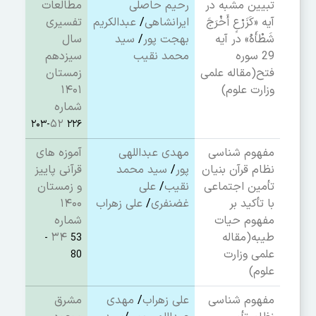
تبیین مشبه در
رحیم حاصلی
مطالعات
آیه «کَزَرْعٍ أَخْرَجَ
ایرانشاهی
/
عبدالکریم
تفسیری
شَطْأَهُ» در آیه
بهجت پور
/
سید
سال
29 سوره
محمد نقیب
سیزدهم
فتح
(مقاله علمی
زمستان
وزارت علوم)
۱۴۰۱
شماره
۵۲
۲۲۶-۲۰۳
مفهوم شناسی
مهدی عبداللهی
آموزه های
نظام قرآن بنیان
پور
/
سید محمد
قرآنی پاییز
تأمین اجتماعی
نقیب
/
علی
و زمستان
با تأکید بر
غضنفری
/
علی زهراب
۱۴۰۰
مفهوم حیات
شماره
طیبه
(مقاله
۳۴
53 -
علمی وزارت
80
علوم)
مفهوم شناسی
علی زهراب
/
مهدی
مشرق